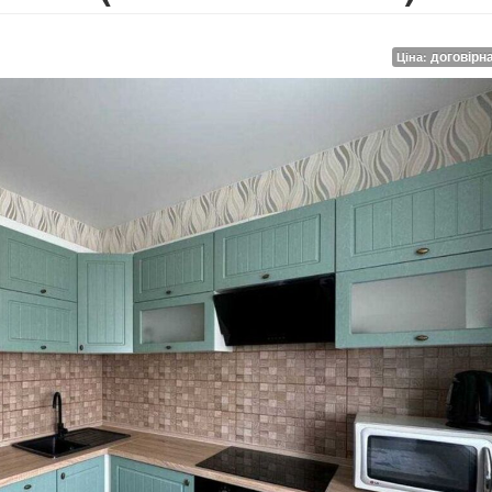
договірн
Ціна: