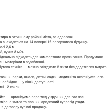
тира в затишному районі міста, за адресою:
ка знаходиться на 14 поверсі 16 поверхового будинку.
елі 2,6 м.
, кухня 8 м2).
, ідеально підходить для комфортного проживання. Продумане
ні матеріали в оздобленні.
побутова техніка — можна заїжджати й жити без додаткових витрат.
зини, парки, школи, дитячі садки, медичні та освітні установи.
необхідне — у пішій доступності.
ці 12 хвилин.
йте — організуємо перегляд у зручний для вас час.
вірене житло та повний юридичний супровід угоди.
ня договору купівлі-продажу.