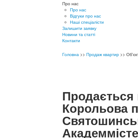
Про нас
Про нас
Відгуки про нас
Наші спеціалісти
Залишити заявку
Новини та статті
Контакти
Головна
>>
Продаж квартир
>>
Об'є
Продається 
Корольова пр
Святошинськ
Академміст