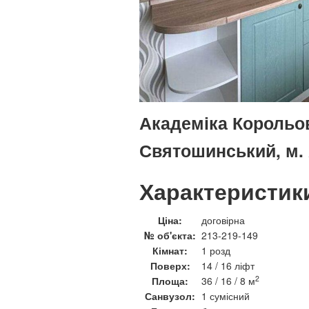
Академіка Корольова
Святошинський, м.
Характеристик
Ціна:
договірна
№ об'єкта:
213-219-149
Кімнат:
1 розд
Поверх:
14 / 16 ліфт
2
Площа:
36 / 16 / 8 м
Санвузол:
1 сумісний