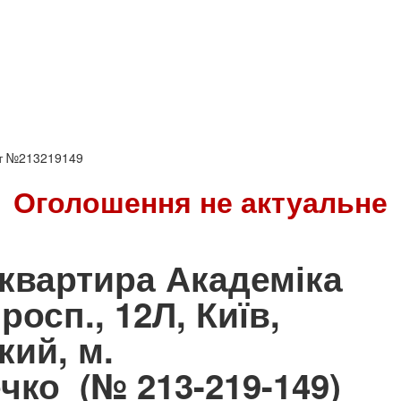
кт №213219149
Оголошення не актуальне
квартира Академіка
осп., 12Л, Київ,
ий, м.
ечко
(№ 213-219-149)