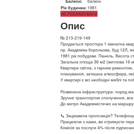
Балкон:
балкон
Рік будинка:
1981
НЕ РЕКЛАМУВАТИ
Опис
№ 213-219-149
Продається простора 1 кімнатна квар
пр. Академіка Корольова, буд 12Л, я
1981 рік побудови. Панель. Висота ст
Загальна площа 36 м2 (житлова 16 м2
Квартира світла, з гарним ремонтом
планування, затишна атмосфера, якіс
У квартирі є всі необхідні меблі та 
Розвинена інфраструктура: поряд мага
Зручне транспортне сполучення, все 
До метро Академмістечко на маршрут
📞 Зацікавила пропозиція? Телефону
Працюючи з нами, ви отримуєте пере
Комісія за послуги 4% після підписан