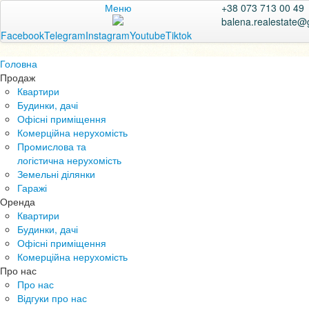
Меню
+38 073 713 00 49
balena.realestate@
Facebook
Telegram
Instagram
Youtube
Tiktok
Головна
Продаж
Квартири
Будинки, дачі
Офісні приміщення
Комерційна нерухомість
Промислова та
логістична нерухомість
Земельні ділянки
Гаражі
Оренда
Квартири
Будинки, дачі
Офісні приміщення
Комерційна нерухомість
Про нас
Про нас
Відгуки про нас